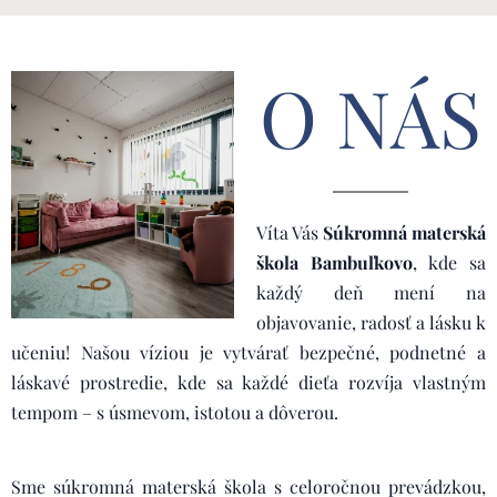
O NÁS
Víta Vás
Súkromná materská
škola Bambuľkovo
, kde sa
každý deň mení na
objavovanie, radosť a lásku k
učeniu! Našou víziou je vytvárať bezpečné, podnetné a
láskavé prostredie, kde sa každé dieťa rozvíja vlastným
tempom – s úsmevom, istotou a dôverou.
Sme súkromná materská škola s celoročnou prevádzkou,