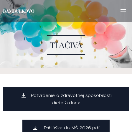
BAMBUĽKOVO
TLAČIVÁ
Potvrdenie o zdravotnej spôsobilosti
dieťaťa.docx
Prihláška do MŠ 2026.pdf