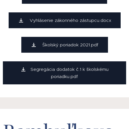
Vyhlásenie zákonného zástupcu.docx
Školský poriadok 2021.pdf
Segregácia dodatok č.1 k školskému
poriadku.pdf