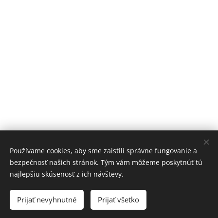
Používame cookies, aby sme zaistili správne fungovanie a
bezpečnosť našich stránok. Tým vám môžeme poskytnúť tú
najlepšiu skúsenosť z ich návštevy.
Prijať nevyhnutné
Prijať všetko