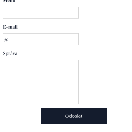
Meno
E-mail
Správa
Odoslať